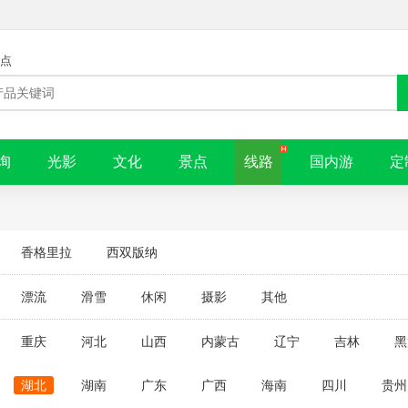
点
询
光影
文化
景点
线路
国内游
定
香格里拉
西双版纳
漂流
滑雪
休闲
摄影
其他
重庆
河北
山西
内蒙古
辽宁
吉林
黑
湖北
湖南
广东
广西
海南
四川
贵州