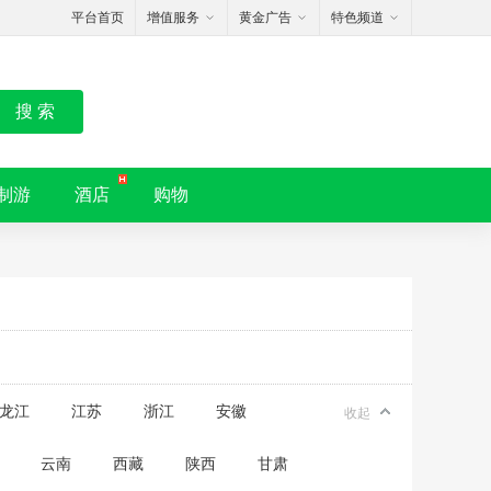
平台首页
增值服务
黄金广告
特色频道
搜 索
制游
酒店
购物
龙江
江苏
浙江
安徽
收起
云南
西藏
陕西
甘肃