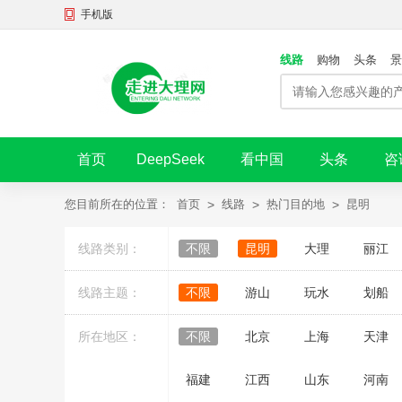
手机版
线路
购物
头条
景
首页
DeepSeek
看中国
头条
咨
您目前所在的位置：
首页
>
线路
>
热门目的地
>
昆明
线路类别：
不限
昆明
大理
丽江
线路主题：
不限
游山
玩水
划船
所在地区：
不限
北京
上海
天津
福建
江西
山东
河南