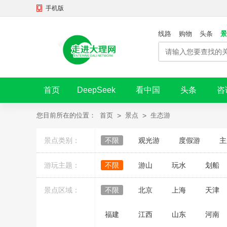
手机版
线路
购物
头条
景
首页
DeepSeek
看中国
头条
咨
您目前所在的位置：
首页
>
景点
>
生态游
景点类别：
不限
观光游
度假游
主
游玩主题：
不限
游山
玩水
划船
景点区域：
不限
北京
上海
天津
福建
江西
山东
河南