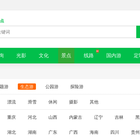
点
询
光影
文化
景点
线路
国内游
定
题游
生态游
公园游
探险游
漂流
滑雪
休闲
摄影
其他
重庆
河北
山西
内蒙古
辽宁
吉林
黑
湖北
湖南
广东
广西
海南
四川
贵州