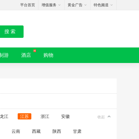
平台首页
增值服务
黄金广告
特色频道
搜 索
制游
酒店
购物
龙江
江苏
浙江
安徽
收起
云南
西藏
陕西
甘肃