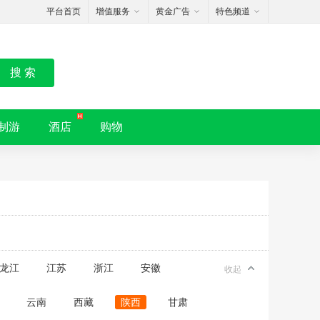
平台首页
增值服务
黄金广告
特色频道
搜 索
制游
酒店
购物
龙江
江苏
浙江
安徽
收起
云南
西藏
陕西
甘肃