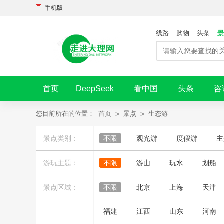
手机版
线路
购物
头条
景
首页
DeepSeek
看中国
头条
咨
您目前所在的位置：
首页
>
景点
>
生态游
景点类别：
不限
观光游
度假游
主
游玩主题：
不限
游山
玩水
划船
景点区域：
不限
北京
上海
天津
福建
江西
山东
河南