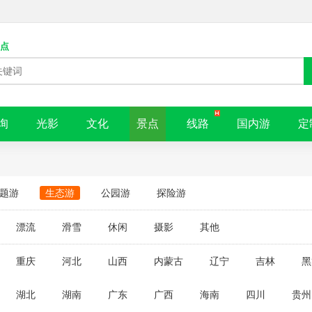
点
询
光影
文化
景点
线路
国内游
定
题游
生态游
公园游
探险游
漂流
滑雪
休闲
摄影
其他
重庆
河北
山西
内蒙古
辽宁
吉林
黑
湖北
湖南
广东
广西
海南
四川
贵州