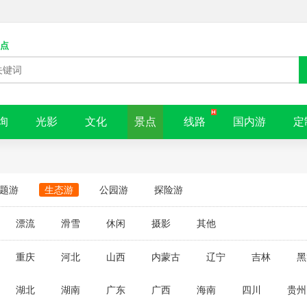
点
询
光影
文化
景点
线路
国内游
定
题游
生态游
公园游
探险游
漂流
滑雪
休闲
摄影
其他
重庆
河北
山西
内蒙古
辽宁
吉林
黑
湖北
湖南
广东
广西
海南
四川
贵州