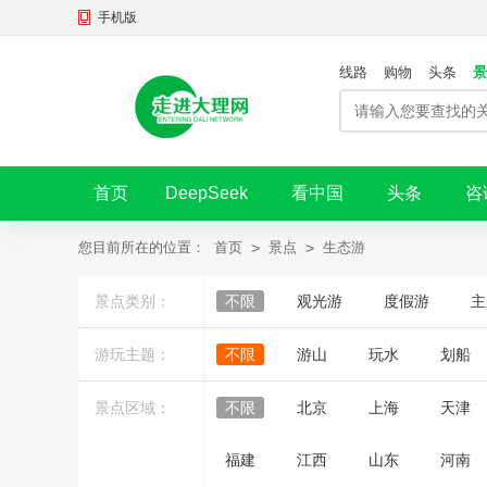
手机版
线路
购物
头条
景
首页
DeepSeek
看中国
头条
咨
您目前所在的位置：
首页
>
景点
>
生态游
景点类别：
不限
观光游
度假游
主
游玩主题：
不限
游山
玩水
划船
景点区域：
不限
北京
上海
天津
福建
江西
山东
河南