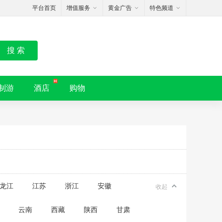
平台首页
增值服务
黄金广告
特色频道
搜 索
制游
酒店
购物
龙江
江苏
浙江
安徽
收起
云南
西藏
陕西
甘肃