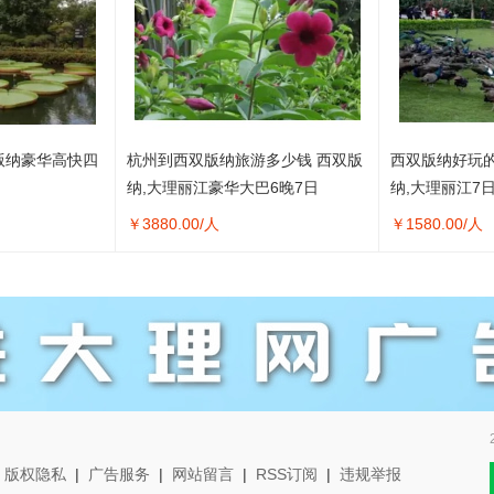
版纳豪华高快四
杭州到西双版纳旅游多少钱 西双版
西双版纳好玩
纳,大理丽江豪华大巴6晚7日
纳,大理丽江7
￥
3880.00
/人
￥
1580.00
/人
|
版权隐私
|
广告服务
|
网站留言
|
RSS订阅
|
违规举报