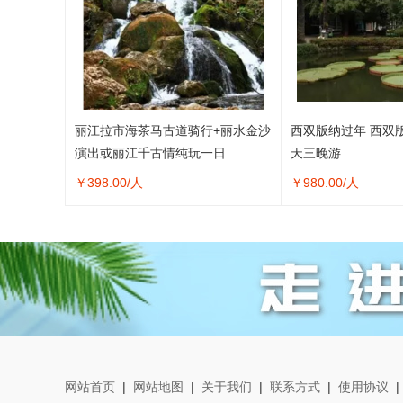
丽江拉市海茶马古道骑行+丽水金沙
西双版纳过年 西双
演出或丽江千古情纯玩一日
天三晚游
￥
398.00
/人
￥
980.00
/人
网站首页
|
网站地图
|
关于我们
|
联系方式
|
使用协议