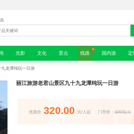
点
询
光影
文化
景点
线路
国内游
定
十九龙潭纯玩一日游
丽江旅游老君山景区九十九龙潭纯玩一日游
320.00
优惠价
元/人起
门市价：
320元/人