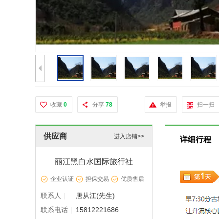
收藏
0
分享
78
举报
扫一扫
供应商
进入店铺>>
详细行程
丽江黑白水国际旅行社
企业认证
担保交易
优质售后
联系人
|
唐从江(先生)
联系电话
|
15812221686