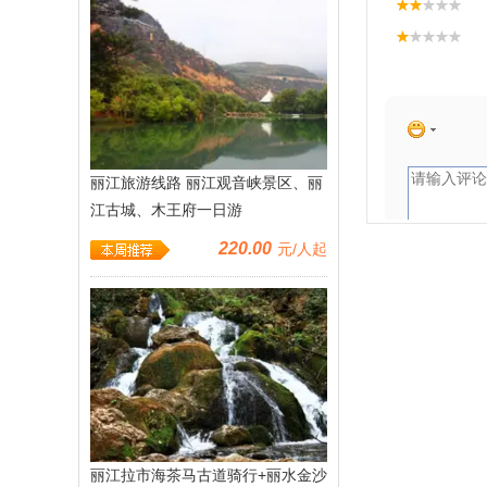
丽江旅游线路 丽江观音峡景区、丽
江古城、木王府一日游
220.00
元/人起
747人关注
丽江拉市海茶马古道骑行+丽水金沙