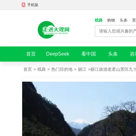
手机版
线路
购物
头条
景
首页
DeepSeek
看中国
头条
咨
首页
>
线路
>
热门目的地
>
丽江
>
丽江旅游老君山景区九