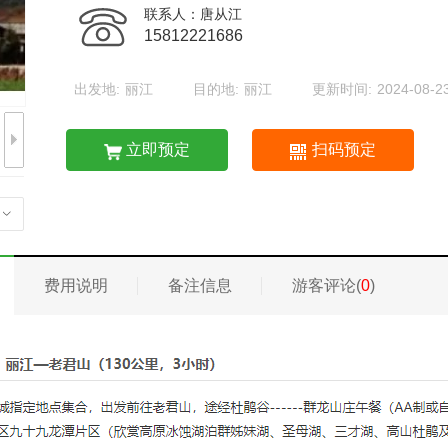
联系人：唐从江
15812221686
出发地:
丽江
目的地:
丽江
更新时间:
2024-08-2
立即预定
扫码预定
费用说明
备注信息
游客评论(
0
)