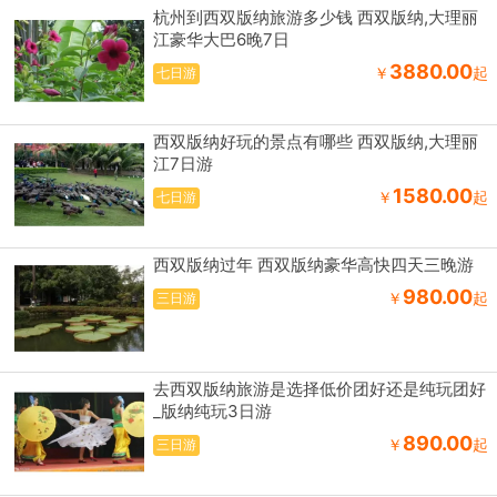
杭州到西双版纳旅游多少钱 西双版纳,大理丽
江豪华大巴6晚7日
3880.00
￥
起
七日游
西双版纳好玩的景点有哪些 西双版纳,大理丽
江7日游
1580.00
￥
起
七日游
西双版纳过年 西双版纳豪华高快四天三晚游
980.00
￥
起
三日游
去西双版纳旅游是选择低价团好还是纯玩团好
_版纳纯玩3日游
890.00
￥
起
三日游