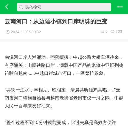
云南河口：从边陲小镇到口岸明珠的巨变
0
733
2024-11-05 09:32
南溪河口岸人潮涌动，熙熙攘攘；中越公路大桥车辆往来，
有序通关；山腰铁路口岸，满载中国产品的米轨中亚班列鸣
笛驶向越南……中越口岸城市河口，一派繁忙景象。
“共饮一江水，早相见、晚相望，清晨共听雄鸡高唱……”云
南省河口瑶族自治县与越南老街省老街市仅一河之隔，中越
人民千百年来友好往来。
“整个过程不到10分钟就能完成，比过去真是高效方便许