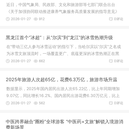
近日，中国气象局、民政部、文化和旅游部等七部门联合出台
《关于加强协同联动推进康养气象服务高质量发展的指导意见》
（以下简称《指导意见》），提出到2027年，全国将基本建立部
2026-01-27
912
0评论
门协同、上下联动的康养气象科技创新
黑龙江首个“冰超”：从“尔滨”到“龙江”的冰雪热潮升级
在“带动三亿人参与冰雪运动”的指引下，当哈尔滨以“尔滨”之名成
为冰雪文旅顶流时，一场覆盖更广、底蕴更深的冰雪热潮正在黑
龙江全省铺开。首届黑龙江冰雪运动超级联赛(简称“冰超”)的横空
2026-01-27
662
0评论
出世，不仅是对哈尔滨冰
2025年旅游人次超65亿，花费6.3万亿，旅游市场升温
数据显示，2025年国内居民出游人次65.22亿，比上年同期增加
9.07亿，同比增长16.2%。国内居民出游花费6.30万亿元，比上
年同期增加0.55万亿元，同比增长9.5%。距离“史上最长春节假
2026-01-27
562
0评论
期”不足一个月，旅行市场正在升温。
中医跨界融合“圈粉”全球游客 “中医药+文旅”解锁入境游消
费新场景