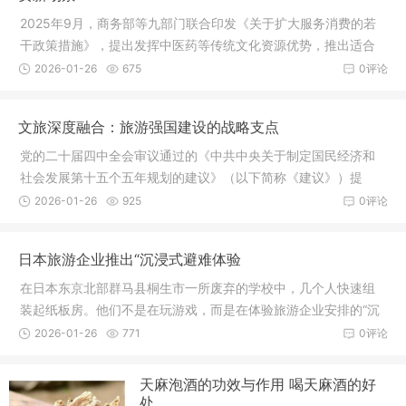
2025年9月，商务部等九部门联合印发《关于扩大服务消费的若
干政策措施》，提出发挥中医药等传统文化资源优势，推出适合
外国游客的特色旅游线路。自政策实施以来，海南、四川等地的
2026-01-26
675
0评论
中医医疗机构、中医药博物馆、中医
文旅深度融合：旅游强国建设的战略支点
党的二十届四中全会审议通过的《中共中央关于制定国民经济和
社会发展第十五个五年规划的建议》（以下简称《建议》）提
出：“推进文旅深度融合，大力发展文化旅游业，以文化赋能经济
2026-01-26
925
0评论
社会发展。”这一部署鲜明体现了以
日本旅游企业推出“沉浸式避难体验
在日本东京北部群马县桐生市一所废弃的学校中，几个人快速组
装起纸板房。他们不是在玩游戏，而是在体验旅游企业安排的“沉
浸式避难体验”项目，为未来可能发生的紧急情况做准备。据日本
2026-01-26
771
0评论
共同社23日报道，这一项目由日
天麻泡酒的功效与作用 喝天麻酒的好
处