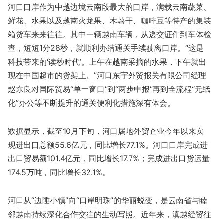
河口口岸作为中越边境云南段最大的口岸，满载云南蔬菜、
鲜花、水果以及越南火龙果、木薯干、咖啡豆等特产的集装
箱货车来来往往。其中一辆越南车辆，从递交证件到车体检
查，短短1分28秒，就顺利办结通关手续驶离口岸。“这是
科技带来的‘读秒时代’。上午在越南采摘的水果，下午就出
现在中国超市的货架上。”河口东宇外贸报关有限公司经理
赵东良对国际贸易“单一窗口”到“两步申报”再到全流程“无纸
化”办公等不断提升的通关便利化措施深有体会。
数据显示，截至10月下旬，河口属地外贸企业今年以来实
现进出口总额55.6亿元，同比增长77.1%。河口口岸完成进
出口贸易额101.4亿元，同比增长17.7%；完成进出口货运量
174.5万吨，同比增长32.1%。
河口从“边陲小镇”向“口岸明珠”的华丽蜕变，是云南省与睦
邻越南持续深化合作交往的生动写照。近年来，滇越经贸往